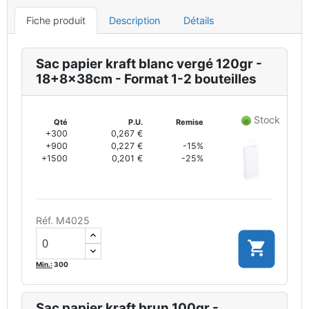
Fiche produit
Description
Détails
Sac papier kraft blanc vergé 120gr -
18+8x38cm - Format 1-2 bouteilles
Stock
Qté
P.U.
Remise
+300
0,267 €
+900
0,227 €
-15%
+1500
0,201 €
-25%
Réf. M4025

Min.:
300
Sac papier kraft brun 100gr -