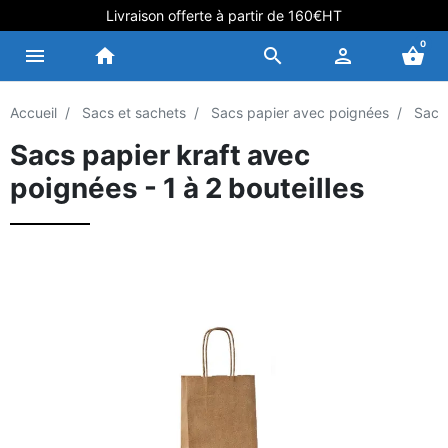
Livraison offerte à partir de 160€HT
0
menu
home
search
person
shopping_basket
Accueil
Sacs et sachets
Sacs papier avec poignées
Sacs 
Sacs papier kraft avec
poignées - 1 à 2 bouteilles