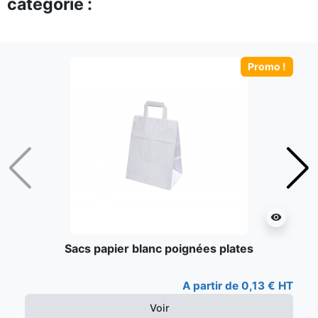
catégorie :
Promo !
Précédent
Suiv
visibility
Sacs papier blanc poignées plates
A partir de 0,13 € HT
Voir