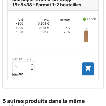
18+8x38 - Format 1-2 bouteilles
Stock
Qté
P.U.
Remise
+300
0,204 €
+900
0,173 €
-15%
+1500
0,153 €
-25%
Réf. M3323

Min.:
300
5 autres produits dans la même