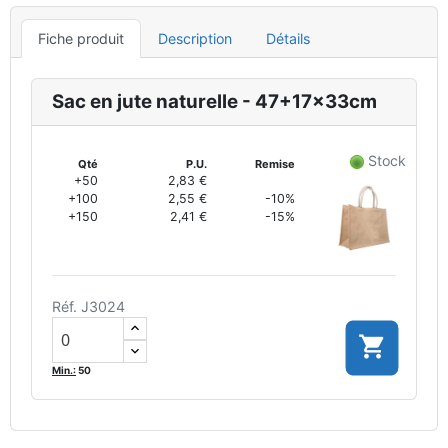
Fiche produit
Description
Détails
Sac en jute naturelle - 47+17x33cm
Stock
Qté
P.U.
Remise
+50
2,83 €
+100
2,55 €
-10%
+150
2,41 €
-15%
Réf. J3024

Min.:
50