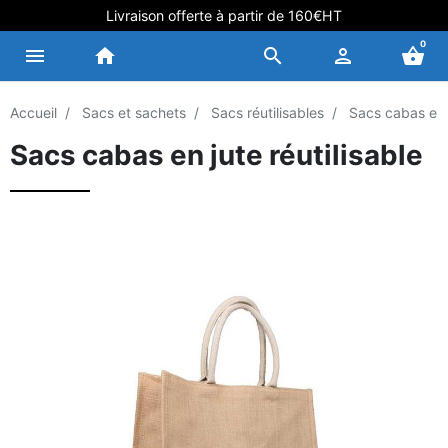
Livraison offerte à partir de 160€HT
0
menu
home
search
person
shopping_basket
Accueil
Sacs et sachets
Sacs réutilisables
Sacs cabas en j
Sacs cabas en jute réutilisable