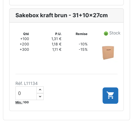
Sakebox kraft brun - 31+10x27cm
Stock
Qté
P.U.
Remise
+100
1,31 €
+200
1,18 €
-10%
+300
1,11 €
-15%
Réf. L11134

Min.:
100