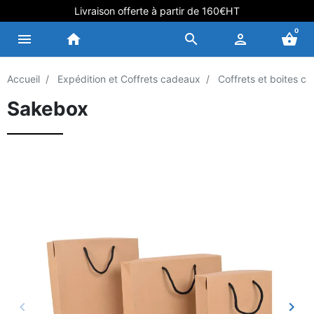
Livraison offerte à partir de 160€HT
0
menu
home
search
person
shopping_basket
Accueil
Expédition et Coffrets cadeaux
Coffrets et boites c
Sakebox
keyboard_arrow_left
keyboard_arrow_right
Précédent
Suiv