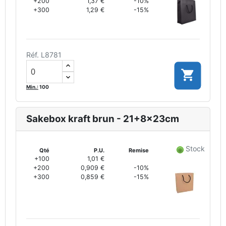
+200
1,37 €
-10%
+300
1,29 €
-15%
Réf. L8781

Min.:
100
Sakebox kraft brun - 21+8x23cm
Stock
Qté
P.U.
Remise
+100
1,01 €
+200
0,909 €
-10%
+300
0,859 €
-15%