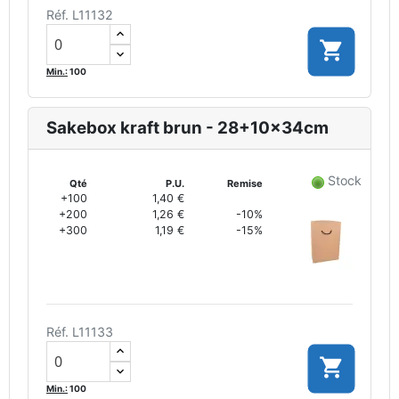
Réf. L11132

Min.:
100
Sakebox kraft brun - 28+10x34cm
Stock
Qté
P.U.
Remise
+100
1,40 €
+200
1,26 €
-10%
+300
1,19 €
-15%
Réf. L11133

Min.:
100