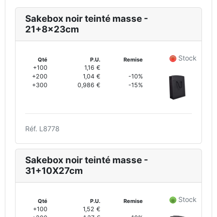
Sakebox noir teinté masse -
21+8x23cm
Stock
Qté
P.U.
Remise
+100
1,16 €
+200
1,04 €
-10%
+300
0,986 €
-15%
Réf. L8778
Sakebox noir teinté masse -
31+10X27cm
Stock
Qté
P.U.
Remise
+100
1,52 €