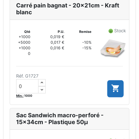
Carré pain bagnat - 20x21cm - Kraft
blanc
Stock
Qté
P.U.
Remise
+1000
0,019 €
+5000
0,017 €
-10%
+1000
0,016 €
-15%
0
Réf. G1727

Min.:
1000
Sac Sandwich macro-perforé -
15x34cm - Plastique 50µ