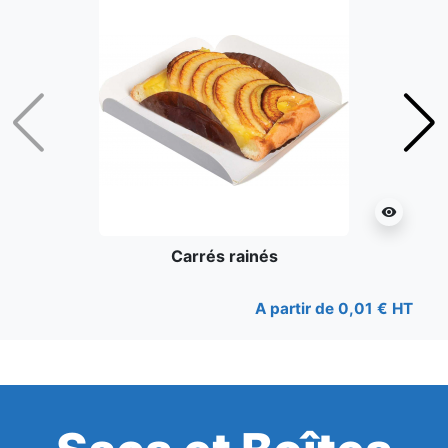
Précédent
Suiv
visibility
Carrés rainés
A partir de 0,01 € HT