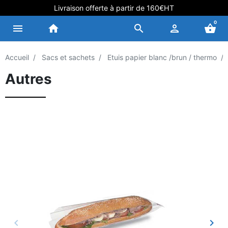
Livraison offerte à partir de 160€HT
0
menu
home
search
person
shopping_basket
Accueil
Sacs et sachets
Etuis papier blanc /brun / thermo
Autres
keyboard_arrow_left
keyboard_arrow_right
Précédent
Suiv