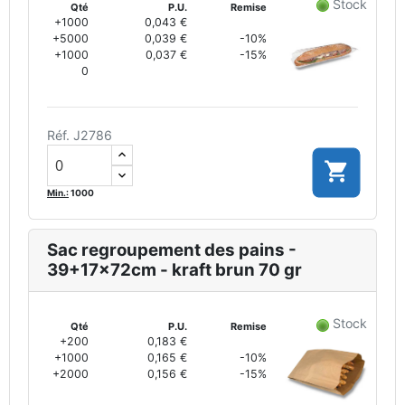
Stock
Qté
P.U.
Remise
+1000
0,043 €
+5000
0,039 €
-10%
+1000
0,037 €
-15%
0
Réf. J2786

Min.:
1000
Sac regroupement des pains -
39+17x72cm - kraft brun 70 gr
Stock
Qté
P.U.
Remise
+200
0,183 €
+1000
0,165 €
-10%
+2000
0,156 €
-15%