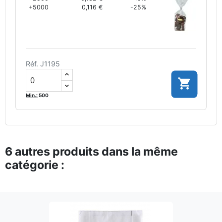
+5000
0,116 €
-25%
Réf. J1195

Min.:
500
6 autres produits dans la même
catégorie :