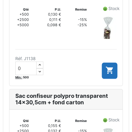
Stock
Qté
P.U.
Remise
+500
0,130 €
+2500
0,111 €
-15%
+5000
0,098 €
-25%
Réf. J1138

Min.:
500
Sac confiseur polypro transparent
14x30,5cm + fond carton
Stock
Qté
P.U.
Remise
+500
0,155 €
+2500
0,132 €
-15%