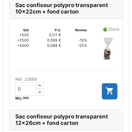
Sac confiseur polypro transparent
10x22cm + fond carton
Stock
Qté
P.U.
Remise
+500
0,117 €
+2500
0,099 €
-15%
+5000
0,088 €
-25%
Réf. J2866

Min.:
500
Sac confiseur polypro transparent
12x26cm + fond carton