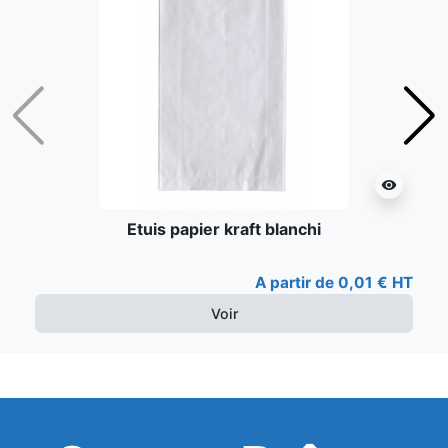
Précédent
Suiv
visibility
Etuis papier kraft blanchi
A partir de 0,01 € HT
Voir