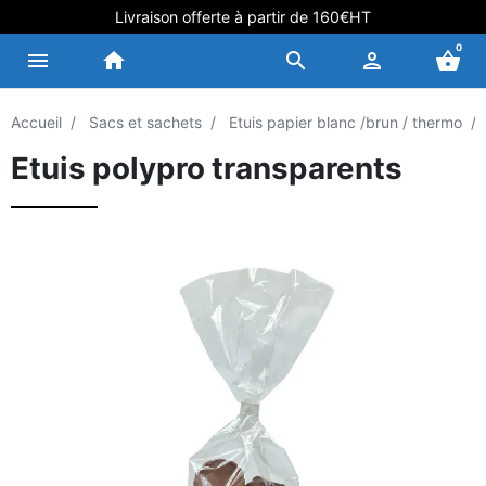
Livraison offerte à partir de 160€HT
0
menu
home
search
person
shopping_basket
Accueil
Sacs et sachets
Etuis papier blanc /brun / thermo
Etuis polypro transparents