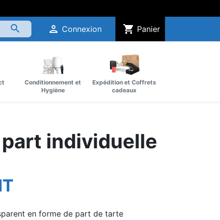
search
person
shopping_cart
Connexion
Panier
ct
Conditionnement et
Expédition et Coffrets
Hygiène
cadeaux
 part individuelle
HT
nsparent en forme de part de tarte