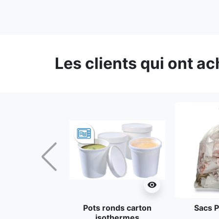
Les clients qui ont a
Précédent
visibility
Pots ronds carton
Sacs P
isothermes