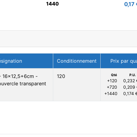
1440
0,17 
signation
Conditionnement
Prix par qu
Qté
P.U.
 - 16x12,5+6cm -
120
+120
0,232 
ouvercle transparent
+720
0,209 
+1440
0,174 