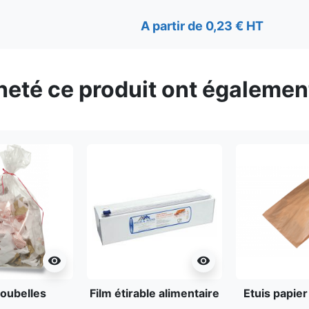
A partir de 0,23 € HT
cheté ce produit ont égalemen
visibility
visibility
oubelles
Film étirable alimentaire
Etuis papier