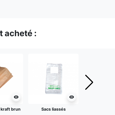
t acheté :
Suivant
visibility
visibility
 kraft brun
Sacs liassés
Paille