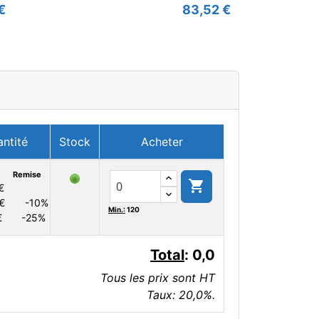
€
83,52 €
antité
Stock
Acheter
Remise

€
€
-10%
Min.:
120
€
-25%
Total
:
0,0
Tous les prix sont HT
Taux: 20,0%.