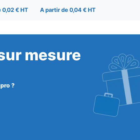
e 0,02 € HT
A partir de 0,04 € HT
A partir de 
 sur mesure
 pro ?