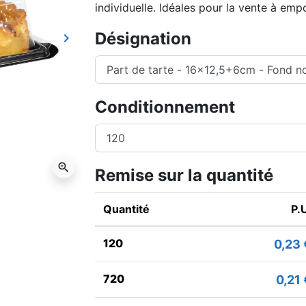
individuelle. Idéales pour la vente à em
Désignation
keyboard_arrow_right
Suivant
Conditionnement
zoom_in
Remise sur la quantité
Quantité
P.
120
0,23 
720
0,21 