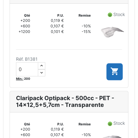
Stock
Qté
P.U.
Remise
+200
0,119 €
+600
0,107 €
-10%
+1200
0,101 €
-15%
Réf. B1381

Min.:
200
Claripack Optipack - 500cc - PET -
14x12,5+5,7cm - Transparente
Stock
Qté
P.U.
Remise
+200
0,119 €
+600
0,107 €
-10%