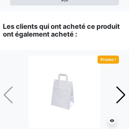
Les clients qui ont acheté ce produit
ont également acheté :
Promo !
Précédent
Suiv
visibility