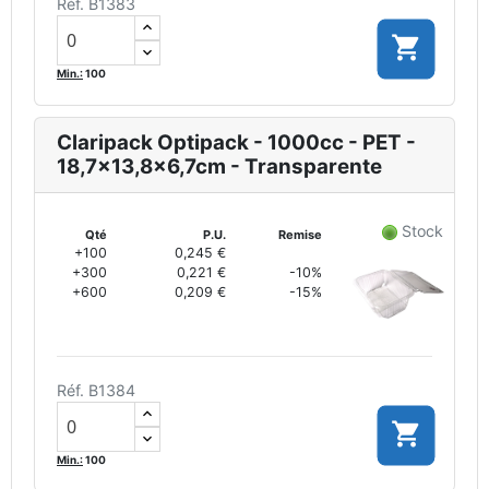
Réf. B1383

Min.:
100
Claripack Optipack - 1000cc - PET -
18,7x13,8x6,7cm - Transparente
Stock
Qté
P.U.
Remise
+100
0,245 €
+300
0,221 €
-10%
+600
0,209 €
-15%
Réf. B1384

Min.:
100