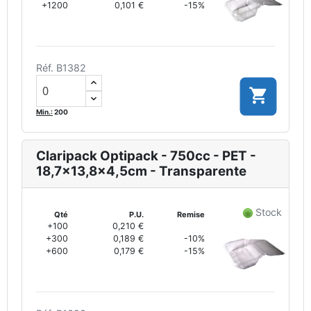
+1200
0,101 €
-15%
Réf. B1382

Min.:
200
Claripack Optipack - 750cc - PET -
18,7x13,8x4,5cm - Transparente
Stock
Qté
P.U.
Remise
+100
0,210 €
+300
0,189 €
-10%
+600
0,179 €
-15%