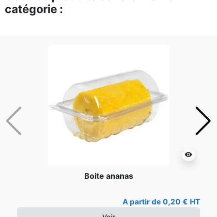
catégorie :
Précédent
Suiv
visibility
Boite ananas
A partir de 0,20 € HT
Voir