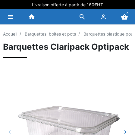
Livraison offerte à partir de 160€HT
0
menu
home
search
person
shopping_basket
Accueil
Barquettes, boites et pots
Barquettes plastique pour 
Barquettes Claripack Optipack
keyboard_arrow_left
keyboard_arrow_right
Précédent
Suiv