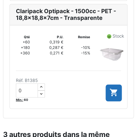
Claripack Optipack - 1500cc - PET -
18,8x18,8x7cm - Transparente
Stock
Qté
P.U.
Remise
+60
0,319 €
+180
0,287 €
-10%
+360
0,271 €
-15%
Réf. B1385

Min.:
60
3 autres produits dans la même