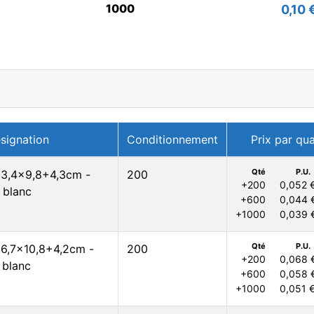
1000
0,10 
signation
Conditionnement
Prix par qua
Qté
P.U.
 13,4x9,8+4,3cm -
200
+200
0,052 
 blanc
+600
0,044 
+1000
0,039 
Qté
P.U.
 16,7x10,8+4,2cm -
200
+200
0,068 
 blanc
+600
0,058 
+1000
0,051 