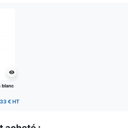
visibility
n blanc
,33 € HT
t acheté :