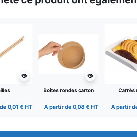
visibility
visibility
illes
Boites rondes carton
Carrés 
 de 0,01 € HT
A partir de 0,08 € HT
A partir d