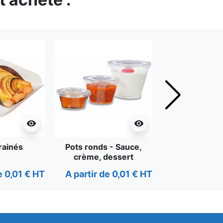
Suivant
visibility
visibility
rainés
Pots ronds - Sauce,
Sacs papier
crème, dessert
poignées p
e 0,01 € HT
A partir de 0,01 € HT
A partir de 