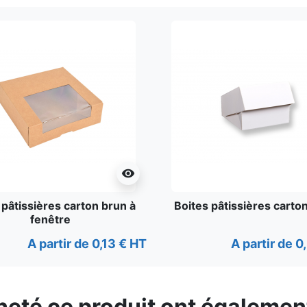
visibility
 pâtissières carton brun à
Boites pâtissières carto
fenêtre
A partir de 0,13 € HT
A partir de 0
cheté ce produit ont égalemen