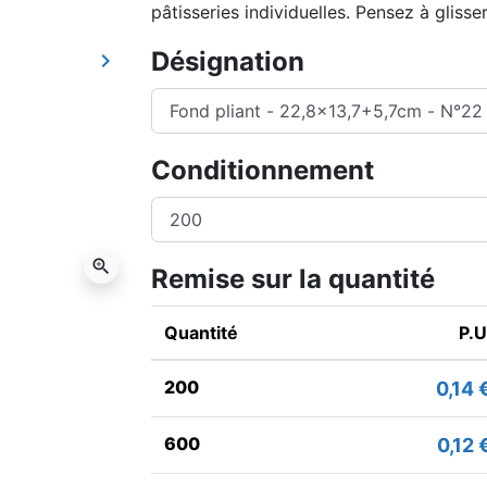
pâtisseries individuelles. Pensez à glisse
Désignation
keyboard_arrow_right
Suivant
Conditionnement
zoom_in
Remise sur la quantité
Quantité
P.U
200
0,14 
600
0,12 