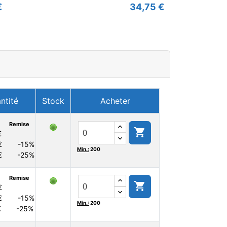
€
34,75 €
ntité
Stock
Acheter
Remise

€
€
-15%
Min.:
200
€
-25%
Remise

€
€
-15%
Min.:
200
€
-25%