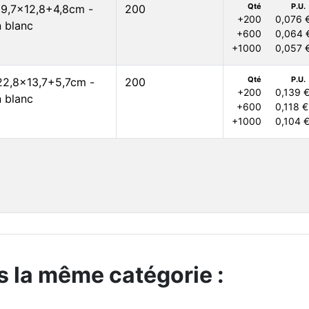
Qté
P.U.
 19,7x12,8+4,8cm -
200
+200
0,076 
 blanc
+600
0,064 
+1000
0,057 
Qté
P.U.
 22,8x13,7+5,7cm -
200
+200
0,139 
 blanc
+600
0,118 €
+1000
0,104 
s la même catégorie :