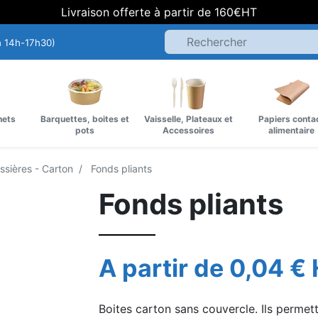
Livraison offerte à partir de 160€HT
h 14h-17h30)
hets
Barquettes, boites et
Vaisselle, Plateaux et
Papiers conta
pots
Accessoires
alimentaire
issières - Carton
Fonds pliants
Fonds pliants
A partir de 0,04 €
Boites carton sans couvercle. Ils permet