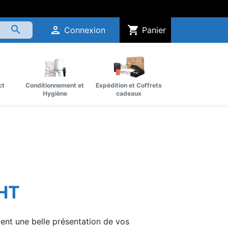
search
person
shopping_cart
Connexion
Panier
ct
Conditionnement et
Expédition et Coffrets
Hygiène
cadeaux
 HT
tent une belle présentation de vos