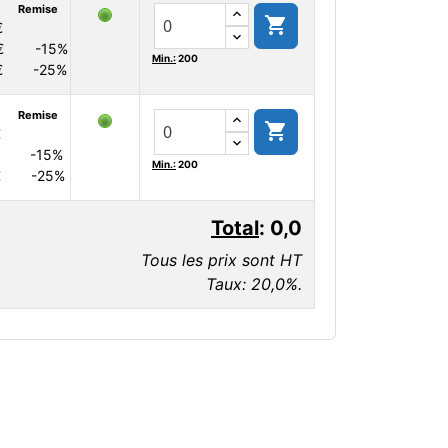
Remise

€
€
-15%
Min.:
200
€
-25%
Remise

€
-15%
Min.:
200
€
-25%
Total
:
0,0
Tous les prix sont HT
Taux: 20,0%.