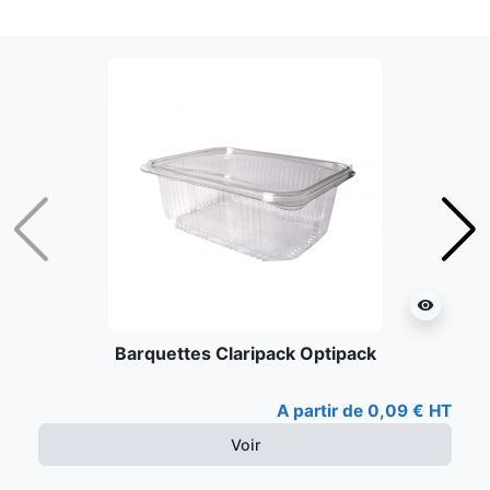
Précédent
Suiv
visibility
Barquettes Claripack Optipack
A partir de 0,09 € HT
Voir