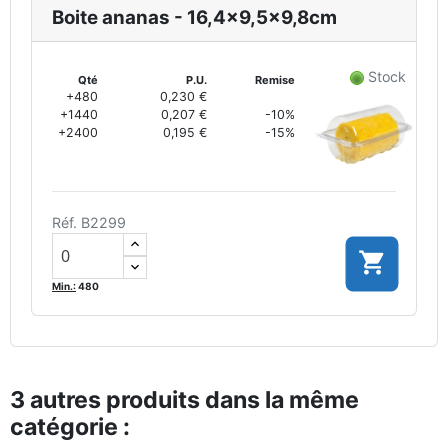
Boite ananas - 16,4x9,5x9,8cm
Stock
Qté
P.U.
Remise
+480
0,230 €
+1440
0,207 €
-10%
+2400
0,195 €
-15%
Réf. B2299

Min.:
480
3 autres produits dans la même
catégorie :