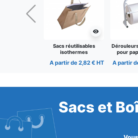
Précédent
visibility
Sacs réutilisables
Dérouleurs
isothermes
pour pap
alim
A partir de 2,82 € HT
A partir 
Sacs et Bo
Vous 