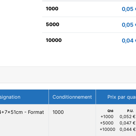
1000
0,05 
5000
0,05 
10000
0,04 
signation
Conditionnement
Prix par qua
Qté
P.U.
14+7x51cm - Format
1000
+1000
0,052 €
+5000
0,047 €
+10000
0,044 €