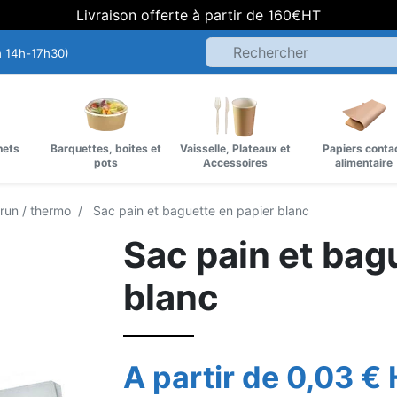
Livraison offerte à partir de 160€HT
h 14h-17h30)
hets
Barquettes, boites et
Vaisselle, Plateaux et
Papiers conta
pots
Accessoires
alimentaire
brun / thermo
Sac pain et baguette en papier blanc
Sac pain et bag
blanc
A partir de 0,03 €