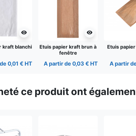
visibility
visibility
r kraft blanchi
Etuis papier kraft brun à
Etuis papier
fenêtre
 de 0,01 € HT
A partir de 0,03 € HT
A partir d
cheté ce produit ont égalemen