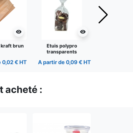
Suivant
visibility
visibility
 kraft brun
Etuis polypro
Autre
transparents
e 0,02 € HT
A partir de 0,09 € HT
A partir de 
t acheté :