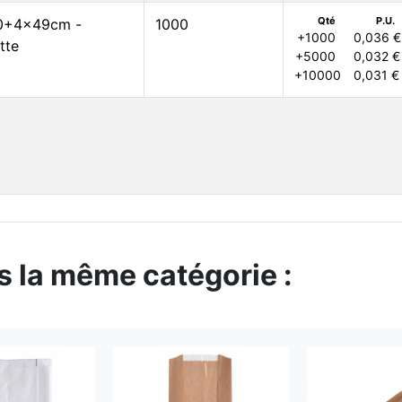
Qté
P.U.
 10+4x49cm -
1000
+1000
0,036 €
tte
+5000
0,032 €
+10000
0,031 €
s la même catégorie :