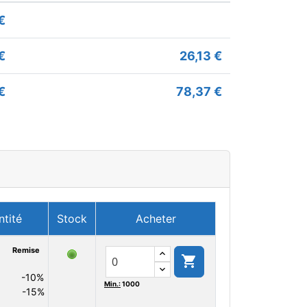
€
€
26,13 €
€
78,37 €
ntité
Stock
Acheter
Remise

-10%
Min.:
1000
-15%