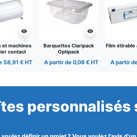
visibility
visibility
 et machines
Barquettes Claripack
Film étirable
ier contact
Optipack
entaire
de 58,91 € HT
A partir de 0,08 € HT
A partir d
îtes personnalisés
voulez définir un projet ? Vous voulez l'avis d'un