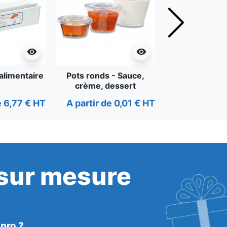
Suivant
visibility
visibility
 alimentaire
Pots ronds - Sauce,
Couverts 
crème, dessert
e 6,77 € HT
A partir de 0,01 € HT
A partir de 
 sur mesure
 pro ?