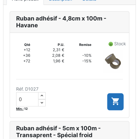
Ruban adhésif - 4,8cm x 100m -
Havane
Stock
Qté
P.U.
Remise
+12
2,31 €
+36
2,08 €
-10%
+72
1,96 €
-15%
Réf. D1027

Min.:
12
Ruban adhésif - 5cm x 100m -
Transaprent - Spécial froid