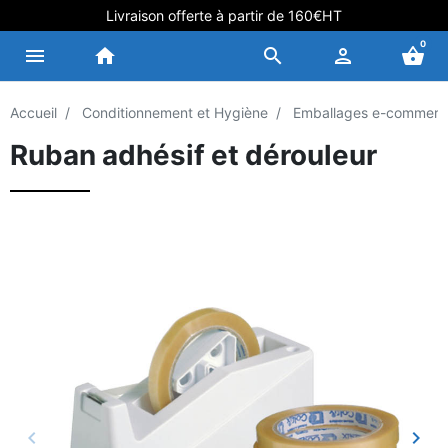
Livraison offerte à partir de 160€HT
0
menu
home
search
person
shopping_basket
Accueil
Conditionnement et Hygiène
Emballages e-commerc
Ruban adhésif et dérouleur
keyboard_arrow_left
keyboard_arrow_right
Précédent
Suiv