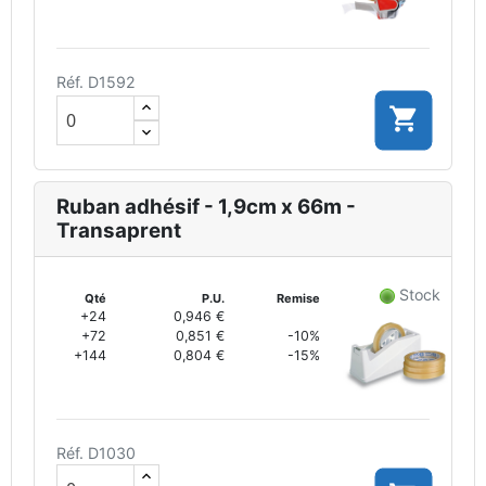
Réf. D1592

Ruban adhésif - 1,9cm x 66m -
Transaprent
Stock
Qté
P.U.
Remise
+24
0,946 €
+72
0,851 €
-10%
+144
0,804 €
-15%
Réf. D1030