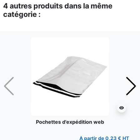
4 autres produits dans la même
catégorie :
Précédent
Suiv
visibility
Pochettes d'expédition web
A partir de 0,23 € HT