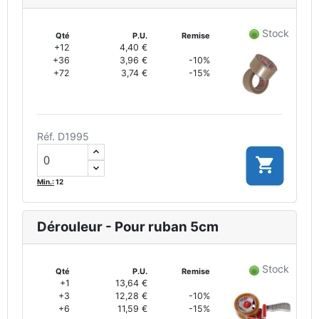
Stock
Qté
P.U.
Remise
+12
4,40 €
+36
3,96 €
-10%
+72
3,74 €
-15%
Réf. D1995

Min.:
12
Dérouleur - Pour ruban 5cm
Stock
Qté
P.U.
Remise
+1
13,64 €
+3
12,28 €
-10%
+6
11,59 €
-15%