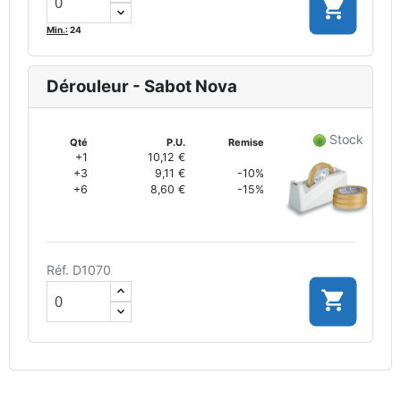

Min.:
24
Dérouleur - Sabot Nova
Stock
Qté
P.U.
Remise
+1
10,12 €
+3
9,11 €
-10%
+6
8,60 €
-15%
Réf. D1070
