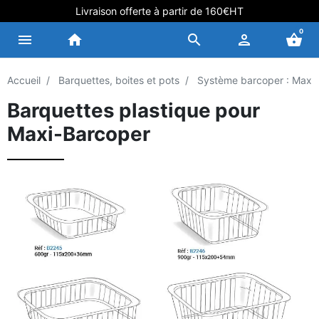
Livraison offerte à partir de 160€HT
0
menu
home
search
person
shopping_basket
Accueil
Barquettes, boites et pots
Système barcoper : Maxi
Barquettes plastique pour
Maxi-Barcoper