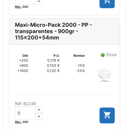
Min.:
200
Maxi-Micro-Pack 2000 - PP -
transparentes - 900gr -
115x200+54mm
Stock
Qté
P.U.
Remise
+200
0,176 €
+800
0,150 €
-15%
+1600
0,132 €
-25%
Réf. B2246

Min.:
200