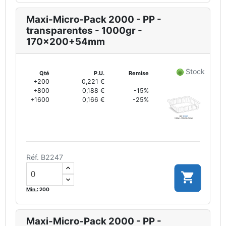
Maxi-Micro-Pack 2000 - PP -
transparentes - 1000gr -
170x200+54mm
Stock
Qté
P.U.
Remise
+200
0,221 €
+800
0,188 €
-15%
+1600
0,166 €
-25%
Réf. B2247

Min.:
200
Maxi-Micro-Pack 2000 - PP -