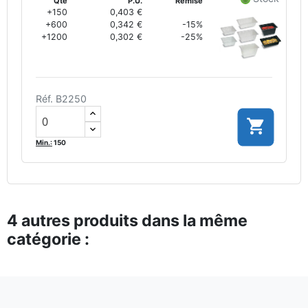
Qté
P.U.
Remise
+150
0,403 €
+600
0,342 €
-15%
+1200
0,302 €
-25%
Réf. B2250

Min.:
150
4 autres produits dans la même
catégorie :