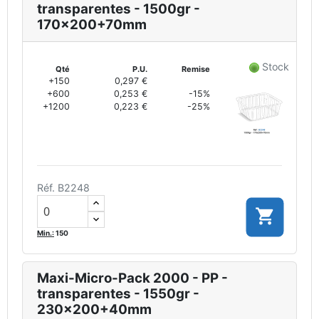
transparentes - 1500gr -
170x200+70mm
Stock
Qté
P.U.
Remise
+150
0,297 €
+600
0,253 €
-15%
+1200
0,223 €
-25%
Réf. B2248

Min.:
150
Maxi-Micro-Pack 2000 - PP -
transparentes - 1550gr -
230x200+40mm