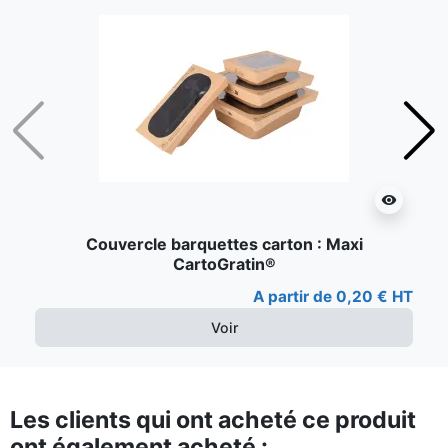
Précédent
Suiv
visibility
Couvercle barquettes carton : Maxi
CartoGratin®
A partir de 0,20 € HT
Voir
Les clients qui ont acheté ce produit
ont également acheté :