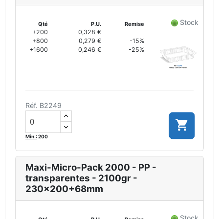
Stock
Qté
P.U.
Remise
+200
0,328 €
+800
0,279 €
-15%
+1600
0,246 €
-25%
Réf. B2249

Min.:
200
Maxi-Micro-Pack 2000 - PP -
transparentes - 2100gr -
230x200+68mm
Stock