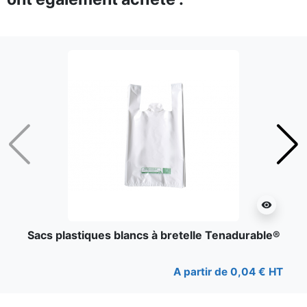
Précédent
Suiv
visibility
Sacs plastiques blancs à bretelle Tenadurable®
A partir de 0,04 € HT