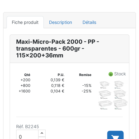
Fiche produit
Description
Détails
Maxi-Micro-Pack 2000 - PP -
transparentes - 600gr -
115x200+36mm
Stock
Qté
P.U.
Remise
+200
0,139 €
+800
0,118 €
-15%
+1600
0,104 €
-25%
Réf. B2245
