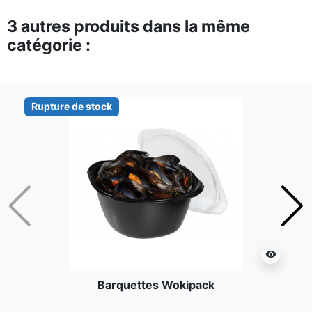
3 autres produits dans la même
catégorie :
Rupture de stock
Précédent
Suiv
visibility
Barquettes Wokipack