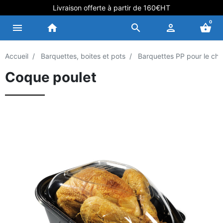
Livraison offerte à partir de 160€HT
0
menu
home
search
person
shopping_basket
Accueil
Barquettes, boites et pots
Barquettes PP pour le cha
Coque poulet