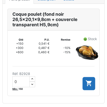
Coque poulet (fond noir
26,5x20,1x9,8cm + couvercle
transparent H5,9cm)
Stock
Qté
P.U.
Remise
+150
0,541 €
+300
0,487 €
-10%
+600
0,460 €
-15%
Réf. B2928

Min.:
150